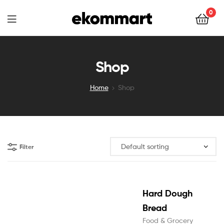
Ekommart
0
Ekommart
Shop
Home
Shop
Filter
Hard Dough
Bread
Food & Grocery