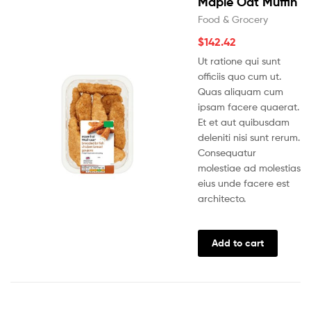
Maple Oat Muffin
Food & Grocery
$
142.42
Ut ratione qui sunt
officiis quo cum ut.
Quas aliquam cum
ipsam facere quaerat.
Et et aut quibusdam
deleniti nisi sunt rerum.
Consequatur
molestiae ad molestias
eius unde facere est
architecto.
Add to cart