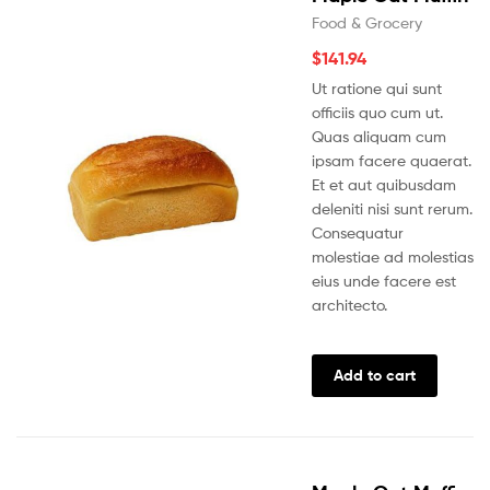
Food & Grocery
$
141.94
Ut ratione qui sunt
officiis quo cum ut.
Quas aliquam cum
ipsam facere quaerat.
Et et aut quibusdam
deleniti nisi sunt rerum.
Consequatur
molestiae ad molestias
eius unde facere est
architecto.
Add to cart