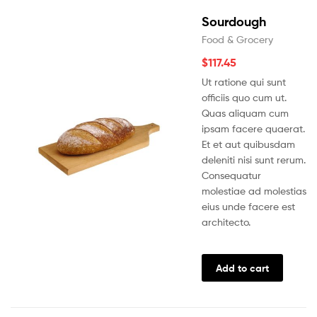
Sourdough
Food & Grocery
$
117.45
Ut ratione qui sunt
officiis quo cum ut.
Quas aliquam cum
ipsam facere quaerat.
Et et aut quibusdam
deleniti nisi sunt rerum.
Consequatur
molestiae ad molestias
eius unde facere est
architecto.
Add to cart