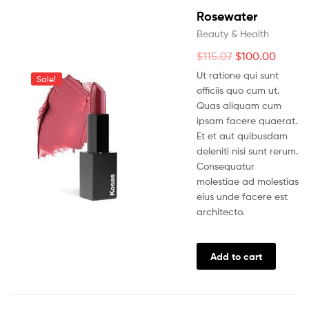
Rosewater
Beauty & Health
$
115.07
$
100.00
Ut ratione qui sunt
Sale!
officiis quo cum ut.
Quas aliquam cum
ipsam facere quaerat.
Et et aut quibusdam
deleniti nisi sunt rerum.
Consequatur
molestiae ad molestias
eius unde facere est
architecto.
Add to cart