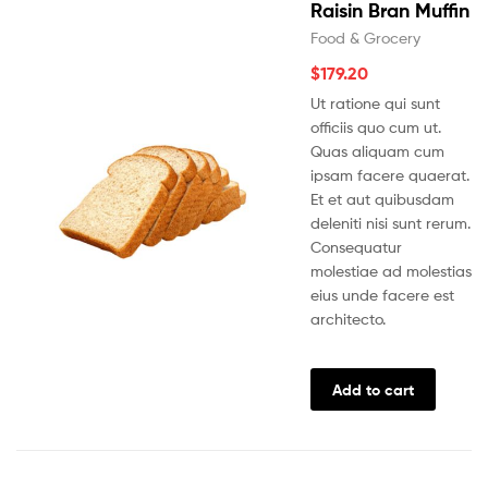
Raisin Bran Muffin
Food & Grocery
$
179.20
Ut ratione qui sunt
officiis quo cum ut.
Quas aliquam cum
ipsam facere quaerat.
Et et aut quibusdam
deleniti nisi sunt rerum.
Consequatur
molestiae ad molestias
eius unde facere est
architecto.
Add to cart