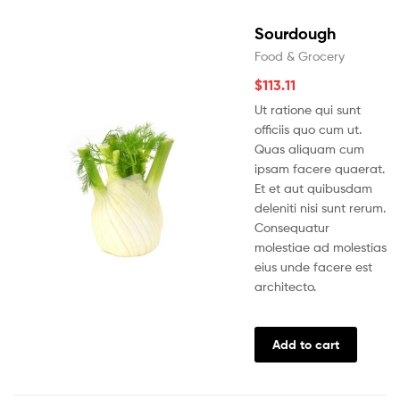
Sourdough
Food & Grocery
$
113.11
Ut ratione qui sunt
officiis quo cum ut.
Quas aliquam cum
ipsam facere quaerat.
Et et aut quibusdam
deleniti nisi sunt rerum.
Consequatur
molestiae ad molestias
eius unde facere est
architecto.
Add to cart