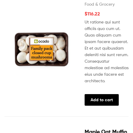
Food & Grocery
$
116.22
Ut ratione qui sunt
officiis quo cum ut.
Quas aliquam cum
ipsam facere quaerat.
Et et aut quibusdam
deleniti nisi sunt rerum.
Consequatur
molestiae ad molestias
eius unde facere est
architecto.
Add to cart
Maple Oat Muffin