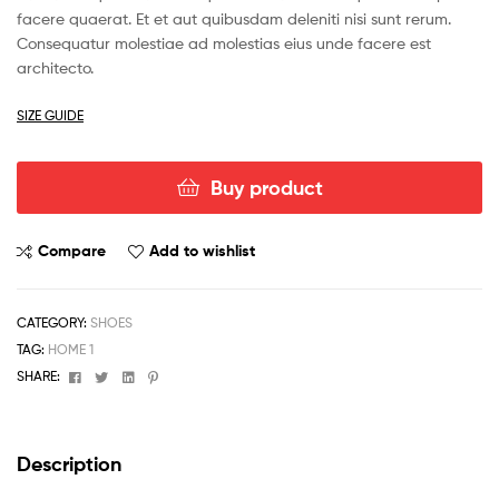
ratings
facere quaerat. Et et aut quibusdam deleniti nisi sunt rerum.
Consequatur molestiae ad molestias eius unde facere est
architecto.
SIZE GUIDE
Buy product
Compare
Add to wishlist
CATEGORY:
SHOES
TAG:
HOME 1
Facebook
Twitter
Linkedin
Pinterest
SHARE:
Description