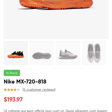
In Stock
Nike MX-720-818
(
5
customer reviews)
Rated
4
4.25
$
193.97
out of 5
based on
customer
Ut ratione qui sunt officiis quo cum ut. Quas aliquam cum ipsam