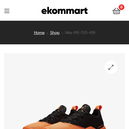
Ekommart
0
Ekommart
Home
Shop
Nike MX-720-818
🔍