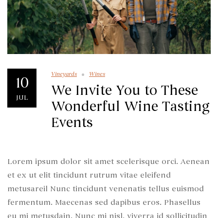
Vineyards
Wines
10
We Invite You to These
JUL
Wonderful Wine Tasting
Events
Lorem ipsum dolor sit amet scelerisque orci. Aenean
et ex ut elit tincidunt rutrum vitae eleifend
metusareil Nunc tincidunt venenatis tellus euismod
fermentum. Maecenas sed dapibus eros. Phasellus
eu mi metusdajn. Nunc mi nisl, viverra id sollicitudin